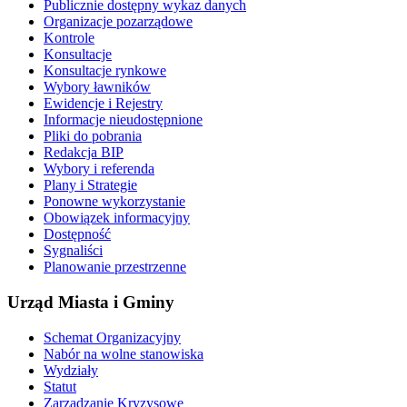
Publicznie dostępny wykaz danych
Organizacje pozarządowe
Kontrole
Konsultacje
Konsultacje rynkowe
Wybory ławników
Ewidencje i Rejestry
Informacje nieudostępnione
Pliki do pobrania
Redakcja BIP
Wybory i referenda
Plany i Strategie
Ponowne wykorzystanie
Obowiązek informacyjny
Dostępność
Sygnaliści
Planowanie przestrzenne
Urząd Miasta i Gminy
Schemat Organizacyjny
Nabór na wolne stanowiska
Wydziały
Statut
Zarządzanie Kryzysowe