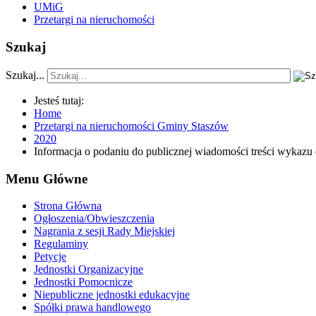
UMiG
Przetargi na nieruchomości
Szukaj
Szukaj...
Jesteś tutaj:
Home
Przetargi na nieruchomości Gminy Staszów
2020
Informacja o podaniu do publicznej wiadomości treści wykazu
Menu Główne
Strona Główna
Ogłoszenia/Obwieszczenia
Nagrania z sesji Rady Miejskiej
Regulaminy
Petycje
Jednostki Organizacyjne
Jednostki Pomocnicze
Niepubliczne jednostki edukacyjne
Spółki prawa handlowego