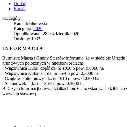
Drukuj
E-mail
Szczegóły
Kamil Malinowski
Kategoria:
2020
Opublikowano: 28 październik 2020
Odsłony: 1033
I N F O R M A C J A
Burmistrz Miasta i Gminy Staszów informuje, że w siedzibie Urzędu
gruntowych położonych w miejscowościach:
- Wiązownica Duża- część dz. nr 1050 o pow. 0,0066 ha
- Wiązownica Kolonia – dz. nr 55/4 o pow. 0,3000 ha
- Czajków Południowy- dz. nr 1010 o pow. 0,0300 ha
- Stefanówek – dz. nr 186/7 o pow. 0,3000 ha
Bliższych informacji o ww. działkach można uzyskać w siedzibie Urzę
www.bip.staszow.pl