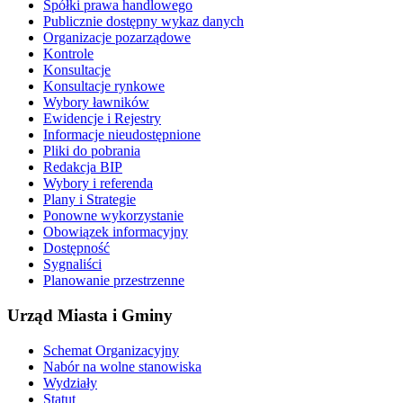
Spółki prawa handlowego
Publicznie dostępny wykaz danych
Organizacje pozarządowe
Kontrole
Konsultacje
Konsultacje rynkowe
Wybory ławników
Ewidencje i Rejestry
Informacje nieudostępnione
Pliki do pobrania
Redakcja BIP
Wybory i referenda
Plany i Strategie
Ponowne wykorzystanie
Obowiązek informacyjny
Dostępność
Sygnaliści
Planowanie przestrzenne
Urząd Miasta i Gminy
Schemat Organizacyjny
Nabór na wolne stanowiska
Wydziały
Statut