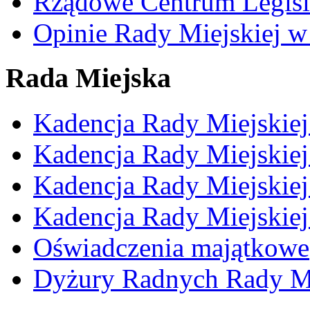
Rządowe Centrum Legisl
Opinie Rady Miejskiej w
Rada Miejska
Kadencja Rady Miejskie
Kadencja Rady Miejskie
Kadencja Rady Miejskie
Kadencja Rady Miejskie
Oświadczenia majątkowe
Dyżury Radnych Rady Mi