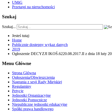
UMiG
Przetargi na nieruchomości
Szukaj
Szukaj...
Jesteś tutaj:
Home
Publicznie dostępny wykaz danych
2019
Ogłoszenie DECYZJI IKOŚ.6220.08.2017.II z dnia 18 luty 20
Menu Główne
Strona Główna
Ogłoszenia/Obwieszczenia
Nagrania z sesji Rady Miejskiej
Regulaminy
Petycje
Jednostki Organizacyjne
Jednostki Pomocnicze
Niepubliczne jednostki edukacyjne
Spółki prawa handlowego