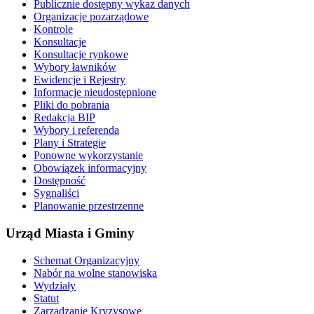
Publicznie dostępny wykaz danych
Organizacje pozarządowe
Kontrole
Konsultacje
Konsultacje rynkowe
Wybory ławników
Ewidencje i Rejestry
Informacje nieudostępnione
Pliki do pobrania
Redakcja BIP
Wybory i referenda
Plany i Strategie
Ponowne wykorzystanie
Obowiązek informacyjny
Dostępność
Sygnaliści
Planowanie przestrzenne
Urząd Miasta i Gminy
Schemat Organizacyjny
Nabór na wolne stanowiska
Wydziały
Statut
Zarządzanie Kryzysowe