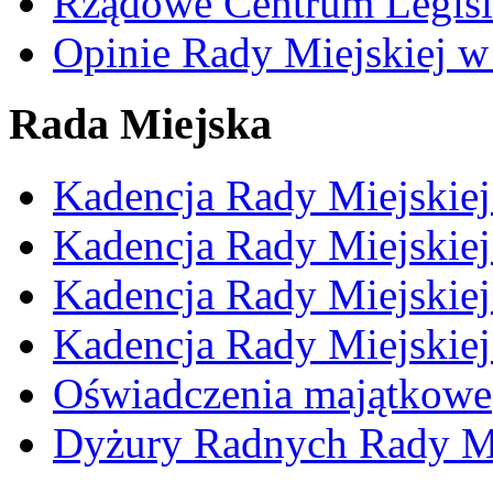
Rządowe Centrum Legisl
Opinie Rady Miejskiej w
Rada Miejska
Kadencja Rady Miejskie
Kadencja Rady Miejskie
Kadencja Rady Miejskie
Kadencja Rady Miejskie
Oświadczenia majątkowe
Dyżury Radnych Rady Mi