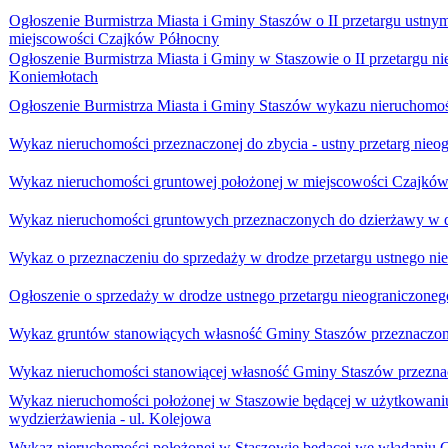
Ogłoszenie Burmistrza Miasta i Gminy Staszów o II przetargu ustn
miejscowości Czajków Północny
Ogłoszenie Burmistrza Miasta i Gminy w Staszowie o II przetargu 
Koniemłotach
Ogłoszenie Burmistrza Miasta i Gminy Staszów wykazu nieruchomo
Wykaz nieruchomości przeznaczonej do zbycia - ustny przetarg nieo
Wykaz nieruchomości gruntowej położonej w miejscowości Czajków
Wykaz nieruchomości gruntowych przeznaczonych do dzierżawy w d
Wykaz o przeznaczeniu do sprzedaży w drodze przetargu ustnego ni
Ogłoszenie o sprzedaży w drodze ustnego przetargu nieograniczone
Wykaz gruntów stanowiących własność Gminy Staszów przeznaczon
Wykaz nieruchomości stanowiącej własność Gminy Staszów przezna
Wykaz nieruchomości położonej w Staszowie będącej w użytkowani
wydzierżawienia - ul. Kolejowa
Wykaz nieruchomości położonej w Staszowie będącej we władaniu 