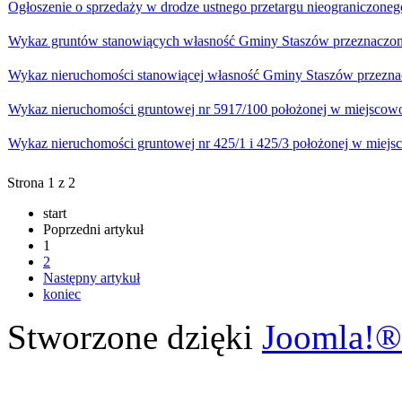
Ogłoszenie o sprzedaży w drodze ustnego przetargu nieograniczoneg
Wykaz gruntów stanowiących własność Gminy Staszów przeznaczon
Wykaz nieruchomości stanowiącej własność Gminy Staszów przezna
Wykaz nieruchomości gruntowej nr 5917/100 położonej w miejscowo
Wykaz nieruchomości gruntowej nr 425/1 i 425/3 położonej w miej
Strona 1 z 2
start
Poprzedni artykuł
1
2
Następny artykuł
koniec
Stworzone dzięki
Joomla!®