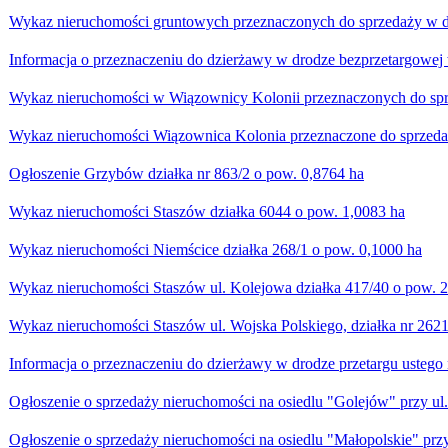
Wykaz nieruchomości gruntowych przeznaczonych do sprzedaży w d
Informacja o przeznaczeniu do dzierżawy w drodze bezprzetargowe
Wykaz nieruchomości w Wiązownicy Kolonii przeznaczonych do spr
Wykaz nieruchomości Wiązownica Kolonia przeznaczone do sprzedaż
Ogłoszenie Grzybów działka nr 863/2 o pow. 0,8764 ha
Wykaz nieruchomości Staszów działka 6044 o pow. 1,0083 ha
Wykaz nieruchomości Niemścice działka 268/1 o pow. 0,1000 ha
Wykaz nieruchomości Staszów ul. Kolejowa działka 417/40 o pow. 
Wykaz nieruchomości Staszów ul. Wojska Polskiego, działka nr 2621
Informacja o przeznaczeniu do dzierżawy w drodze przetargu usteg
Ogłoszenie o sprzedaży nieruchomości na osiedlu "Golejów" przy ul
Ogłoszenie o sprzedaży nieruchomości na osiedlu "Małopolskie" przy 