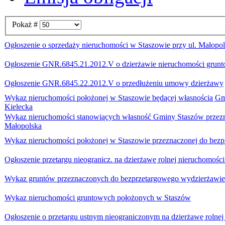
Pokaż #
Ogłoszenie o sprzedaży nieruchomości w Staszowie przy ul. Małopol
Ogłoszenie GNR.6845.21.2012.V o dzierżawie nieruchomości grun
Ogłoszenie GNR.6845.22.2012.V o przedłużeniu umowy dzierżawy
Wykaz nieruchomości położonej w Staszowie będącej własnością Gmi
Kielecka
Wykaz nieruchomości stanowiących własność Gminy Staszów przezn. 
Małopolska
Wykaz nieruchomości położonej w Staszowie przeznaczonej do bezp
Ogłoszenie przetargu nieogranicz. na dzierżawę rolnej nieruchomości
Wykaz gruntów przeznaczonych do bezprzetargowego wydzierżawie
Wykaz nieruchomości gruntowych położonych w Staszów
Ogłoszenie o przetargu ustnym nieograniczonym na dzierżawę rolne