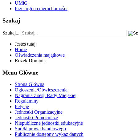
UMiG
Przetargi na nieruchomości
Szukaj
Szukaj...
Jesteś tutaj:
Home
Oświadczenia majątkowe
Rożek Dominik
Menu Główne
Strona Główna
Ogłoszenia/Obwieszczenia
Nagrania z sesji Rady Miejskiej
Regulaminy
Petycje
Jednostki Organizacyjne
Jednostki Pomocnicze
Niepubliczne jednostki edukacyjne
Spółki prawa handlowego
Publicznie dostępny wykaz danych