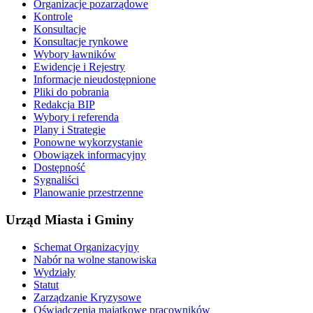
Organizacje pozarządowe
Kontrole
Konsultacje
Konsultacje rynkowe
Wybory ławników
Ewidencje i Rejestry
Informacje nieudostępnione
Pliki do pobrania
Redakcja BIP
Wybory i referenda
Plany i Strategie
Ponowne wykorzystanie
Obowiązek informacyjny
Dostępność
Sygnaliści
Planowanie przestrzenne
Urząd Miasta i Gminy
Schemat Organizacyjny
Nabór na wolne stanowiska
Wydziały
Statut
Zarządzanie Kryzysowe
Oświadczenia majątkowe pracowników