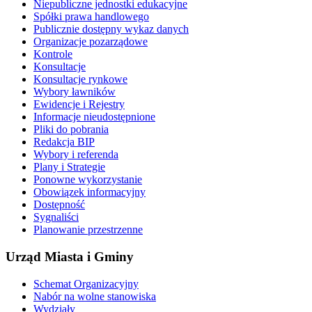
Niepubliczne jednostki edukacyjne
Spółki prawa handlowego
Publicznie dostępny wykaz danych
Organizacje pozarządowe
Kontrole
Konsultacje
Konsultacje rynkowe
Wybory ławników
Ewidencje i Rejestry
Informacje nieudostępnione
Pliki do pobrania
Redakcja BIP
Wybory i referenda
Plany i Strategie
Ponowne wykorzystanie
Obowiązek informacyjny
Dostępność
Sygnaliści
Planowanie przestrzenne
Urząd Miasta i Gminy
Schemat Organizacyjny
Nabór na wolne stanowiska
Wydziały