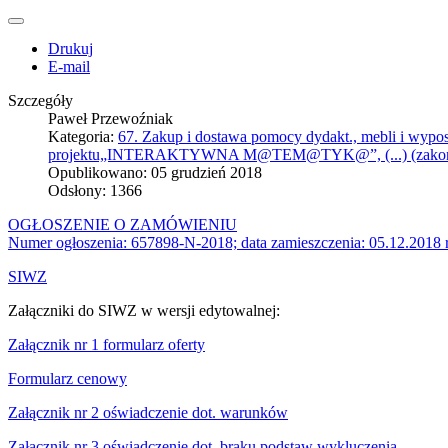
Drukuj
E-mail
Szczegóły
Paweł Przewoźniak
Kategoria:
67. Zakup i dostawa pomocy dydakt., mebli i wypos
projektu„INTERAKTYWNA M@TEM@TYK@”, (...) (zakoń
Opublikowano: 05 grudzień 2018
Odsłony: 1366
OGŁOSZENIE O ZAMÓWIENIU
Numer ogłoszenia: 657898-N-2018; data zamieszczenia: 05.12.2018 
SIWZ
Załączniki do SIWZ w wersji edytowalnej:
Załącznik nr 1 formularz oferty
Formularz cenowy
Załącznik nr 2 oświadczenie dot. warunków
Załącznik nr 3 oświadczenie dot. braku podstaw wykluczenia