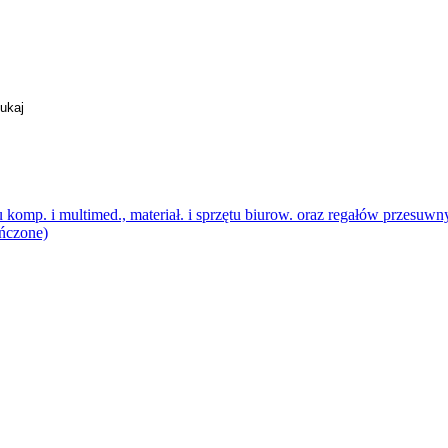
tu komp. i multimed., materiał. i sprzętu biurow. oraz regałów przes
czone)