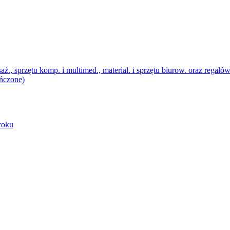
aż., sprzętu komp. i multimed., materiał. i sprzętu biurow. oraz re
czone)
roku