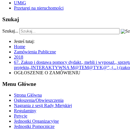
UMiG
Przetargi na nieruchomości
Szukaj
Szukaj...
Jesteś tutaj:
Home
Zamówienia Publiczne
2018
67. Zakup i dostawa pomocy dydakt., mebli i wyposaż., sprzę
projektu„INTERAKTYWNA M@TEM@TYK@”, (...) (zakoń
OGŁOSZENIE O ZAMÓWIENIU
Menu Główne
Strona Główna
Ogłoszenia/Obwieszczenia
Nagrania z sesji Rady Miejskiej
Regulaminy
Petycje
Jednostki Organizacyjne
Jednostki Pomocnicze