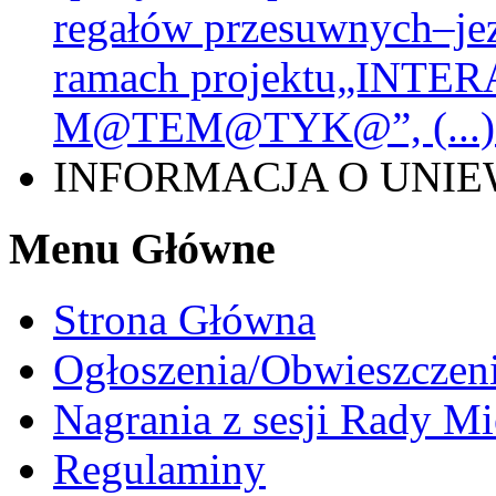
regałów przesuwnych–je
ramach projektu„INT
M@TEM@TYK@”, (...) (
INFORMACJA O UNIE
Menu Główne
Strona Główna
Ogłoszenia/Obwieszczen
Nagrania z sesji Rady Mi
Regulaminy