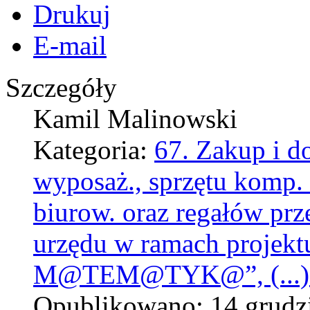
Drukuj
E-mail
Szczegóły
Kamil Malinowski
Kategoria:
67. Zakup i d
wyposaż., sprzętu komp. i
biurow. oraz regałów p
urzędu w ramach pro
M@TEM@TYK@”, (...) (
Opublikowano: 14 grudz