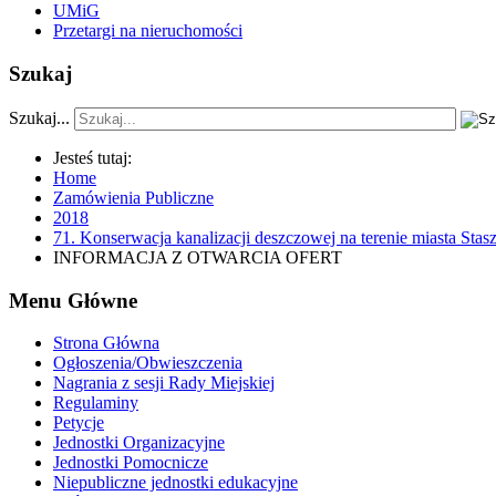
UMiG
Przetargi na nieruchomości
Szukaj
Szukaj...
Jesteś tutaj:
Home
Zamówienia Publiczne
2018
71. Konserwacja kanalizacji deszczowej na terenie miasta Sta
INFORMACJA Z OTWARCIA OFERT
Menu Główne
Strona Główna
Ogłoszenia/Obwieszczenia
Nagrania z sesji Rady Miejskiej
Regulaminy
Petycje
Jednostki Organizacyjne
Jednostki Pomocnicze
Niepubliczne jednostki edukacyjne