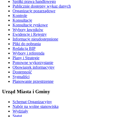
Spółki prawa handlowego
Publicznie dostępny wykaz danych
Organizacje pozarządowe
Kontrole
Konsultacje
Konsultacje rynkowe
Wybory ławników
Ewidencje i Rejestry
Informacje nieudostępnione
Pliki do pobrania
Redakcja BIP
Wybory i referenda
Plany i Strategie
Ponowne wykorzystanie
Obowiązek informacyjny
Dostępność
Sygnaliści
Planowanie przestrzenne
Urząd Miasta i Gminy
Schemat Organizacyjny
Nabór na wolne stanowiska
Wydziały
Statut