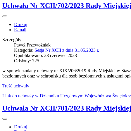
Uchwała Nr XCII/702/2023 Rady Miejskiej 
Drukuj
E-mail
Szczegóły
Paweł Przewoźniak
Kategoria:
Sesja Nr XCII z dnia 31.05.2023 r.
Opublikowano: 23 czerwiec 2023
Odsłony: 725
w sprawie zmiany uchwały nr XIX/206/2019 Rady Miejskiej w Staszow
bezdomnych oraz w schronisku dla osób bezdomnych z usługami op
Treść uchwały
Link do uchwały w Dzienniku Urzędowym Województwa Świętokrz
Uchwała Nr XCII/701/2023 Rady Miejskiej 
Drukuj