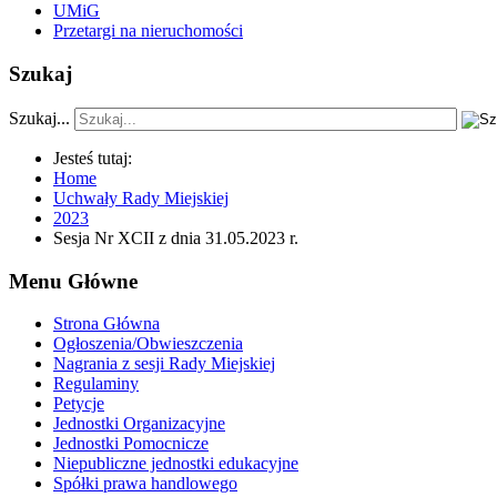
UMiG
Przetargi na nieruchomości
Szukaj
Szukaj...
Jesteś tutaj:
Home
Uchwały Rady Miejskiej
2023
Sesja Nr XCII z dnia 31.05.2023 r.
Menu Główne
Strona Główna
Ogłoszenia/Obwieszczenia
Nagrania z sesji Rady Miejskiej
Regulaminy
Petycje
Jednostki Organizacyjne
Jednostki Pomocnicze
Niepubliczne jednostki edukacyjne
Spółki prawa handlowego