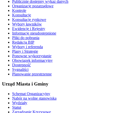
Publicznie dostępny wykaz danych
Organizacje pozarządowe
Kontrole
Konsultacje
Konsultacje rynkowe
Wybory ławników
Ewidencje i Rejestry
Informacje nieudostępnione
Pliki do pobrania
Redakcja BIP
Wybory i referenda
Plany i Strategie
Ponowne wykorzystanie
Obowiązek informacyjny
Dostępność
Sygnaliści
Planowanie przestrzenne
Urząd Miasta i Gminy
Schemat Organizacyjny
Nabór na wolne stanowiska
Wydziały
Statut
Zarządzanie Kryzysowe