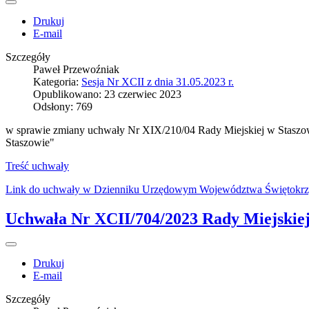
Drukuj
E-mail
Szczegóły
Paweł Przewoźniak
Kategoria:
Sesja Nr XCII z dnia 31.05.2023 r.
Opublikowano: 23 czerwiec 2023
Odsłony: 769
w sprawie zmiany uchwały Nr XIX/210/04 Rady Miejskiej w Staszowi
Staszowie"
Treść uchwały
Link do uchwały w Dzienniku Urzędowym Województwa Świętokrz
Uchwała Nr XCII/704/2023 Rady Miejskiej 
Drukuj
E-mail
Szczegóły