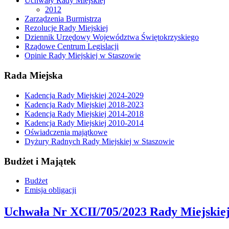
Uchwały Rady Miejskiej
2012
Zarządzenia Burmistrza
Rezolucje Rady Miejskiej
Dziennik Urzędowy Województwa Świętokrzyskiego
Rządowe Centrum Legislacji
Opinie Rady Miejskiej w Staszowie
Rada Miejska
Kadencja Rady Miejskiej 2024-2029
Kadencja Rady Miejskiej 2018-2023
Kadencja Rady Miejskiej 2014-2018
Kadencja Rady Miejskiej 2010-2014
Oświadczenia majątkowe
Dyżury Radnych Rady Miejskiej w Staszowie
Budżet i Majątek
Budżet
Emisja obligacji
Uchwała Nr XCII/705/2023 Rady Miejskiej 